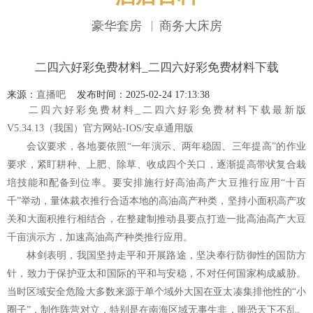
豪华套房
商务大床房
网站地图
二四六好彩免费材料_二四六好彩免费材料下载
来源：
直播吧
发布时间：2025-02-24 17:13:38
二四六好彩免费材料_二四六好彩免费材料下载最新版
V5.34.13（我国）官方网站-IOS/安卓通用版
会议要求，各地要依照“一年演示、两年稳固、三年提高”的作业
要求，紧盯耕种、上肥、除草、收成四个关口，逐渐提高带状复合栽
培技能和配备到位率。要安排施行好高油高产大豆推行应用“十百
千”举动，量体裁衣推行合适本地的高油高产种类，坚持小面积高产攻
关和大面积推行相结合，在整建制推动县要点打造一批高油高产大豆
千亩演示方，加速高油高产种类推行应用。
林剑表明，我国坚持走平和开展路途，坚决奉行防御性的国防方
针，致力于保护亚太和国际的平和与安稳，不对任何国家构成威胁。
当时区域安全危险大多数来源于单个域外大国在亚太凑集排他性的“小
圈子”，制作阵营对立，特别是在南海区域无事生非，唯恐天下不乱。