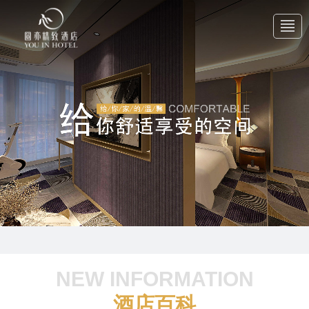
首 页
关于我们
产品中心
新闻中心
NEW INFORMATION
联系我们
酒店百科