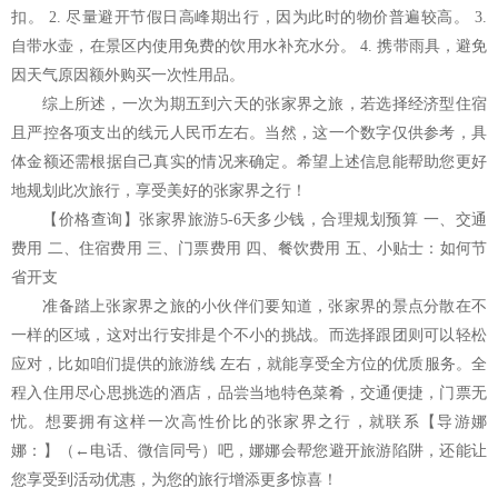
扣。 2. 尽量避开节假日高峰期出行，因为此时的物价普遍较高。 3.
自带水壶，在景区内使用免费的饮用水补充水分。 4. 携带雨具，避免
因天气原因额外购买一次性用品。
综上所述，一次为期五到六天的张家界之旅，若选择经济型住宿
且严控各项支出的线元人民币左右。当然，这一个数字仅供参考，具
体金额还需根据自己真实的情况来确定。希望上述信息能帮助您更好
地规划此次旅行，享受美好的张家界之行！
【价格查询】张家界旅游5-6天多少钱，合理规划预算 一、交通
费用 二、住宿费用 三、门票费用 四、餐饮费用 五、小贴士：如何节
省开支
准备踏上张家界之旅的小伙伴们要知道，张家界的景点分散在不
一样的区域，这对出行安排是个不小的挑战。而选择跟团则可以轻松
应对，比如咱们提供的旅游线 左右，就能享受全方位的优质服务。全
程入住用尽心思挑选的酒店，品尝当地特色菜肴，交通便捷，门票无
忧。想要拥有这样一次高性价比的张家界之行，就联系【导游娜
娜：】（←电话、微信同号）吧，娜娜会帮您避开旅游陷阱，还能让
您享受到活动优惠，为您的旅行增添更多惊喜！