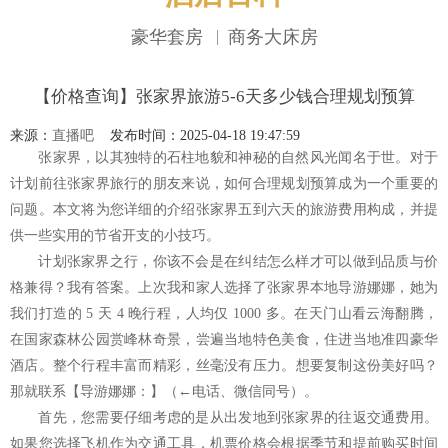
豪华套房
商务大床房
网站地图
【价格查询】张家界旅游5-6天多少钱合理规划预算
来源：
直播吧
发布时间：2025-04-18 19:47:59
张家界，以其独特的石柱地貌和神秘的自然风光闻名于世。对于
计划前往张家界旅行的朋友来说，如何合理规划预算成为一个重要的
问题。本文将为您详细的介绍张家界五到六天的旅游费用构成，并提
供一些实用的节省开支的小技巧。
计划张家界之行，你该不会是在纠结怎么样才可以做到品质与价
格兼得？我有答案。上次我和家人选择了张家界本地导游娜娜，她为
我们打造的 5 天 4 晚行程，人均仅 1000 多。在天门山看云海翻腾，
在国家森林公园赏峰林奇景，尝遍当地特色美食，住进当地准四豪华
酒店。整个行程丰富而精彩，丝毫没有压力。想要复制这份美好吗？
那就联系【导游娜娜：】（←电话、微信同号）。
首先，您需要仔细考虑的是从出发地到张家界的往返交通费用。
如果您选择飞机作为交通工具，机票价格会根据季节和提前购买时间