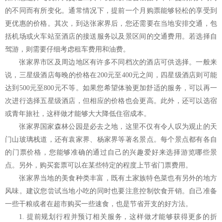
的不同而有所变化。通常情况下，提前一个月购票能够轻松的享受到
更优惠的价格。其次，到达张家界后，您还需要在当地安排交通，包
括机场或火车站至酒店的接送服务以及景区间的交通费用。若选择自
驾游，则需要仔细考虑租车费用和油费。
张家界市区及周边地区有许多不同档次的酒店可供选择。一般来
说，三星级酒店每晚的价格在200元至400元之间，四星级酒店则可能
达到500元至800元不等。如果您希望体验更加舒适的服务，可以再一
次进行选择五星级酒店，但相应的价格也会更高。此外，还可以选宿
或青年旅社，这样做才能够大大降低住宿成本。
张家界国家森林公园是必去之地，这里不仅有令人叹为观止的天
门山玻璃栈道，还有袁家界、杨家界等著名景点。每个景点都有各自
的门票价格，您能够准确的通过自己的兴趣爱好来选择游览哪些景
点。另外，购买套票可以在某些特定的程度上节省门票费用。
张家界当地的美食种类丰富，既有土家族特色菜也有另外的地方
风味。建议您尝试当地小吃的同时也要注意控制饮食开销。自己准备
一些干粮或者在超市购买一些速食，也是节省开支的好方法。
1. 提前规划行程并预订相关服务，这样做才能够获得更多的折