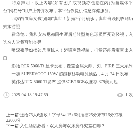
特别声明：以上内容(如有图片或视频亦包括在内)为自媒体平
台“网易号”用户上传并发布，本平台仅提供信息存储服务。
24岁白血病女孩“娜娜”离世！新婚2个月确诊，离世当晚刚收到奶
奶旅游照
霍华德：我和安东尼都因生涯后期转型角色球员而受到轻视，入
选名人堂我可能会哭
曝深夜孕妇擦边尺度惊人！娇喘声透视装，打赏还能看宝宝出入
口
影驰 RTX 5060/Ti 显卡发布，覆盖金属大师、刃、FIRE 三大系列
一加 SUPERVOOC 150W 超能核移动电源预热，4 月 24 日发布
英伟达RTX 5060 Ti发布 提供8GB/16GB双显存 379美元起
2025-04-18 19:47:59
1 次
上一篇:
送给76人6连败！字母34+15+6利拉德25分末节16分打破
22000分
下一篇:
入住酒店必看：双人房与双床房终究差在哪？