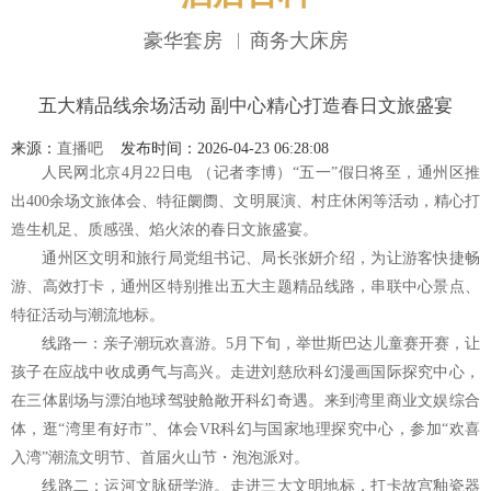
豪华套房
商务大床房
网站地图
五大精品线余场活动 副中心精心打造春日文旅盛宴
来源：
直播吧
发布时间：2026-04-23 06:28:08
人民网北京4月22日电 （记者李博）“五一”假日将至，通州区推
出400余场文旅体会、特征阛阓、文明展演、村庄休闲等活动，精心打
造生机足、质感强、焰火浓的春日文旅盛宴。
通州区文明和旅行局党组书记、局长张妍介绍，为让游客快捷畅
游、高效打卡，通州区特别推出五大主题精品线路，串联中心景点、
特征活动与潮流地标。
线路一：亲子潮玩欢喜游。5月下旬，举世斯巴达儿童赛开赛，让
孩子在应战中收成勇气与高兴。走进刘慈欣科幻漫画国际探究中心，
在三体剧场与漂泊地球驾驶舱敞开科幻奇遇。来到湾里商业文娱综合
体，逛“湾里有好市”、体会VR科幻与国家地理探究中心，参加“欢喜
入湾”潮流文明节、首届火山节・泡泡派对。
线路二：运河文脉研学游。走进三大文明地标，打卡故宫釉瓷器