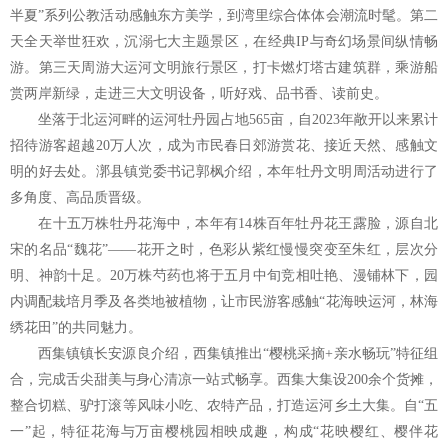
半夏”系列公教活动感触东方美学，到湾里综合体体会潮流时髦。第二
天全天举世狂欢，沉溺七大主题景区，在经典IP与奇幻场景间纵情畅
游。第三天周游大运河文明旅行景区，打卡燃灯塔古建筑群，乘游船
赏两岸新绿，走进三大文明设备，听好戏、品书香、读前史。
坐落于北运河畔的运河牡丹园占地565亩，自2023年敞开以来累计
招待游客超越20万人次，成为市民春日郊游赏花、接近天然、感触文
明的好去处。漷县镇党委书记郭枫介绍，本年牡丹文明周活动进行了
多角度、高品质晋级。
在十五万株牡丹花海中，本年有14株百年牡丹花王露脸，源自北
宋的名品“魏花”——花开之时，色彩从紫红慢慢突变至朱红，层次分
明、神韵十足。20万株芍药也将于五月中旬竞相吐艳、漫铺林下，园
内调配栽培月季及各类地被植物，让市民游客感触“花海映运河，林海
绣花田”的共同魅力。
西集镇镇长安源良介绍，西集镇推出“樱桃采摘+亲水畅玩”特征组
合，完成舌尖甜美与身心清凉一站式畅享。西集大集设200余个货摊，
整合切糕、驴打滚等风味小吃、农特产品，打造运河乡土大集。自“五
一”起，特征花海与万亩樱桃园相映成趣，构成“花映樱红、樱伴花