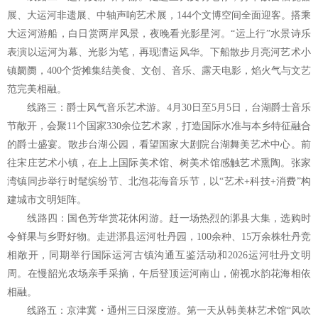
展、大运河非遗展、中轴声响艺术展，144个文博空间全面迎客。搭乘
大运河游船，白日赏两岸风景，夜晚看光影星河。“运上行”水景诗乐
表演以运河为幕、光影为笔，再现漕运风华。下船散步月亮河艺术小
镇阛阓，400个货摊集结美食、文创、音乐、露天电影，焰火气与文艺
范完美相融。
线路三：爵士风气音乐艺术游。4月30日至5月5日，台湖爵士音乐
节敞开，会聚11个国家330余位艺术家，打造国际水准与本乡特征融合
的爵士盛宴。散步台湖公园，看望国家大剧院台湖舞美艺术中心。前
往宋庄艺术小镇，在上上国际美术馆、树美术馆感触艺术熏陶。张家
湾镇同步举行时髦缤纷节、北泡花海音乐节，以“艺术+科技+消费”构
建城市文明矩阵。
线路四：国色芳华赏花休闲游。赶一场热烈的漷县大集，选购时
令鲜果与乡野好物。走进漷县运河牡丹园，100余种、15万余株牡丹竞
相敞开，同期举行国际运河古镇沟通互鉴活动和2026运河牡丹文明
周。在慢韶光农场亲手采摘，午后登顶运河南山，俯视水韵花海相依
相融。
线路五：京津冀・通州三日深度游。第一天从韩美林艺术馆“风吹