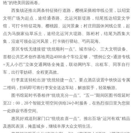
艳”的绝美田园画卷。
西集镇还推出两条特征骑行道路，樱桃采摘精华线公里，以绍棠
文明广场为起点，途经通香路、北运河新堤路，结尾抵达绍棠文学
馆，可打卡特征花海、樱桃园、运河景象；村庄田园休闲线公里，起
点为马捌家仙草乐土，途经北运河大堤路、陈桁村，结尾为西集大
集，沿途可领会运河风景，打卡骑行驿站、芍药花海。
景区专线无缝接驳“统统顺利一点”。城市绿心、三大文明设备、
首都公共艺术创作基地周边4000余个车位足够，“惯例公交+通游专线
+无人小巴”立体交通网络全掩盖，联动网约车、出租车、同享自行
车，出行零妨碍、全程更高效。
行李直送轻松出游“统统轻捷一点”。要点酒店设置中铁快运专属
二维码，扫码即可将行李安全送达车站，解放双手，轻装畅游。
图书馆延时书香相伴“统统充分一点”。“五一”期间区图书馆延时
至22：00，28个智能文明空间供给24小时服务，在热烈假日里为您留
一处静寂书香空间。
惠民好戏送到家门口“统统欢喜一点”。推出百场“运河有戏”精品
及惠民表演，掩盖城乡，继续丰厚大众文明生活。