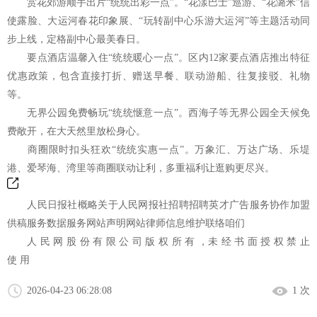
赏花郊游顺手出片“统统出彩一点”。“花漾巴士”巡游、“花潞米”信
使露脸、大运河春花印象展、“玩转副中心乐游大运河”等主题活动同
步上线，定格副中心最美春日。
要点酒店温馨入住“统统暖心一点”。区内12家要点酒店推出特征
优惠政策，包含直接打折、赠送早餐、联动游船、往复接驳、礼物
等。
无界公园免费畅玩“统统惬意一点”。西海子等无界公园全天候免
费敞开，在大天然里放松身心。
商圈限时扣头狂欢“统统实惠一点”。万象汇、万达广场、乐堤
港、爱琴海、湾里等商圈联动让利，多重福利让逛购更尽兴。
人民日报社概略关于人民网报社招聘招聘英才广告服务协作加盟
供稿服务数据服务网站声明网站律师信息维护联络咱们
人 民 网 股 份 有 限 公 司 版 权 所 有 ，未 经 书 面 授 权 禁 止
使 用
2026-04-23 06:28:08
1 次