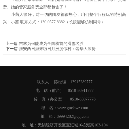
费、她的管家服务费全部都包含了！
小茜人很好，对一切的团友都很热心，咱们整个行程玩的特别高
兴！小茜 联系方式：130 0577 8382（长按能够仿制同号）
上一篇:
吉林为何能成为全国榜首的滑雪名胜
下一篇:
淮安两日游来啦日月洲度假村：奢华大床房
联系人： 陈经理 13915289777
电 话（前台）：0510-80911777
传 真（办公室）：0510-85077778
域 名：www.gmsbwz.com
邮 箱：89994282@qq.com
地 址：无锡经济开发区宝汇城16栋潮寓103-104