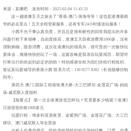
来源：
直播吧
发布时间：2025-02-04 11:43:33
这一趟港澳五天之旅去了”香港-澳门-珠海等等！这也是港澳最精
网站地图
华的必去景点！五天全程管家服务，还有专车24小时接送站服务！
小茜不光干事认真负责，并且总是很有耐性的回答我提出的许多
问题行程下来很棒，自由度很高，港澳五天四夜游费用1000多，没有
强制购物，隐形消费，这次在港澳玩的很高兴，很可贵的一次愉快玩
耍体会，痛痛快快的玩了一场，这篇攻略是我亲自玩耍阅历，期望对
行将出行的你起到必定的协助！特别感谢全程为咱们供给行程组织、
签证及玩耍辅导的香港小茜 联系方式：130 0577 8382（长按能够仿制
同号）
第四天 澳门-国际工程港珠澳大桥-大三巴牌坊-金莲花广场-妈祖
庙-威尼斯人度假村
【敲要点】 第一次去港澳游览怎样玩？究竟要多少钱呢？港澳5
日游游览价格1000多元
玩耍行程：维多利亚港夜景、金紫荆广场、金莲花广场、大三巴
牌坊、澳门威尼斯人等全景游
全程入住豪华酒店，吃的是给我组织的当地特征餐，门票、交通